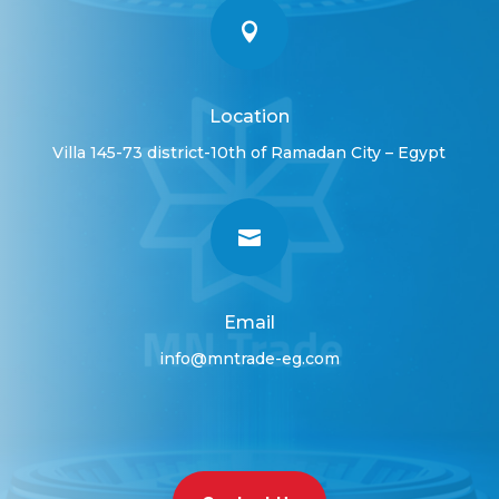

Location
Villa 145-73 district-10th of Ramadan City – Egypt

Email
info@mntrade-eg.com