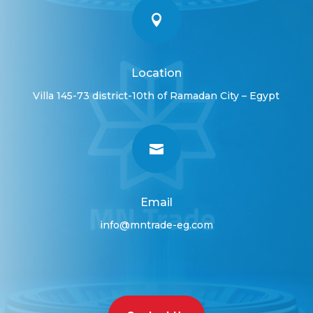

Location
Villa 145-73 district-10th of Ramadan City – Egypt

Email
info@mntrade-eg.com