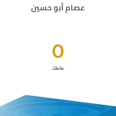
عصام أبو حسين
0
نقاطك