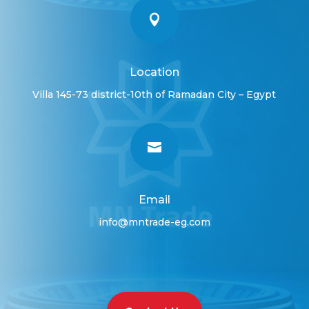

Location
Villa 145-73 district-10th of Ramadan City – Egypt

Email
info@mntrade-eg.com