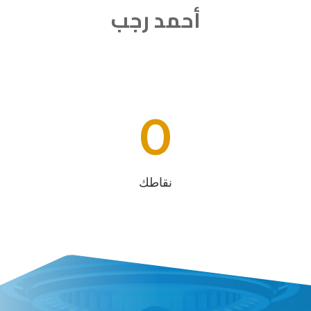
أحمد رجب
0
نقاطك