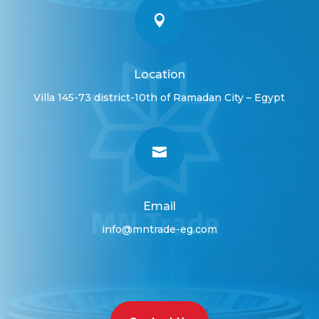

Location
Villa 145-73 district-10th of Ramadan City – Egypt

Email
info@mntrade-eg.com